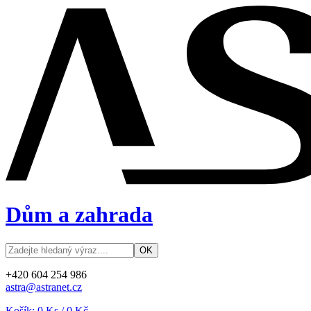
Dům a zahrada
+420 604 254 986
astra@astranet.cz
Košík:
0
Ks /
0 Kč