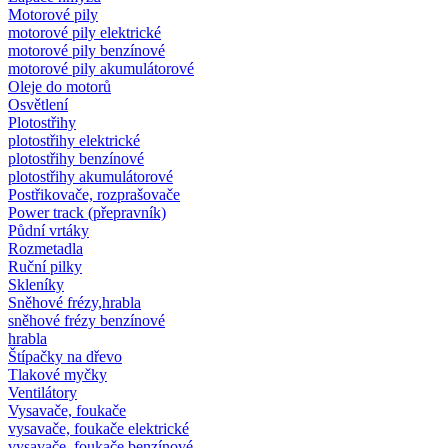
Motorové pily
motorové pily elektrické
motorové pily benzínové
motorové pily akumulátorové
Oleje do motorů
Osvětlení
Plotostřihy
plotostřihy elektrické
plotostřihy benzínové
plotostřihy akumulátorové
Postřikovače, rozprašovače
Power track (přepravník)
Půdní vrtáky
Rozmetadla
Ruční pilky
Skleníky
Sněhové frézy,hrabla
sněhové frézy benzínové
hrabla
Štípačky na dřevo
Tlakové myčky
Ventilátory
Vysavače, foukače
vysavače, foukače elektrické
vysavače, foukače benzínové