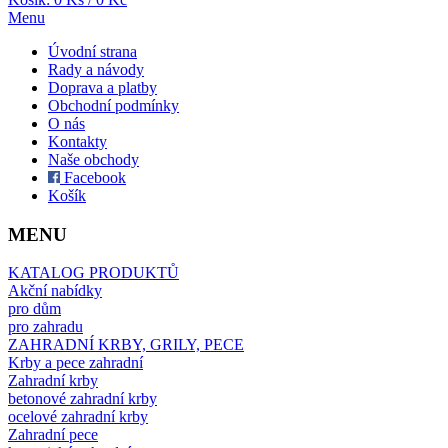
Menu
Úvodní strana
Rady a návody
Doprava a platby
Obchodní podmínky
O nás
Kontakty
Naše obchody
Facebook
Košík
MENU
KATALOG PRODUKTŮ
Akční nabídky
pro dům
pro zahradu
ZAHRADNÍ KRBY, GRILY, PECE
Krby a pece zahradní
Zahradní krby
betonové zahradní krby
ocelové zahradní krby
Zahradní pece