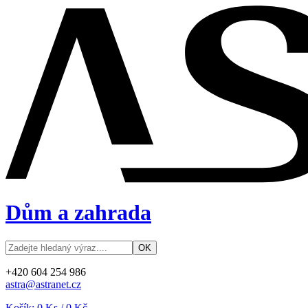
Dům a zahrada
+420 604 254 986
astra@astranet.cz
Košík:
0
Ks /
0 Kč