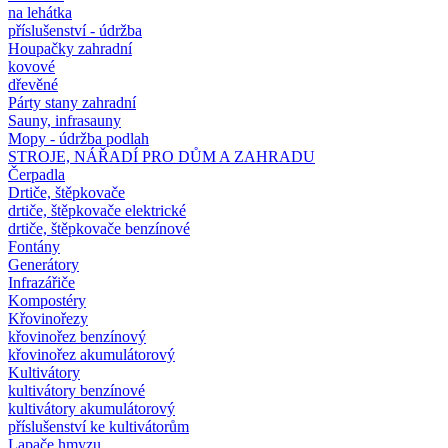
na lehátka
příslušenství - údržba
Houpačky zahradní
kovové
dřevěné
Párty stany zahradní
Sauny, infrasauny
Mopy - údržba podlah
STROJE, NÁŘADÍ PRO DŮM A ZAHRADU
Čerpadla
Drtiče, štěpkovače
drtiče, štěpkovače elektrické
drtiče, štěpkovače benzínové
Fontány
Generátory
Infrazářiče
Kompostéry
Křovinořezy
křovinořez benzínový
křovinořez akumulátorový
Kultivátory
kultivátory benzínové
kultivátory akumulátorový
příslušenství ke kultivátorům
Lapače hmyzu