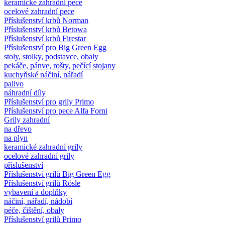
keramické zahradní pece
ocelové zahradní pece
Příslušenství krbů Norman
Příslušenství krbů Betowa
Příslušenství krbů Firestar
Příslušenství pro Big Green Egg
stoly, stolky, podstavce, obaly
pekáče, pánve, rošty, pečící stojany
kuchyňské náčiní, nářadí
palivo
náhradní díly
Příslušenství pro grily Primo
Příslušenství pro pece Alfa Forni
Grily zahradní
na dřevo
na plyn
keramické zahradní grily
ocelové zahradní grily
příslušenství
Příslušenství grilů Big Green Egg
Příslušenství grilů Rösle
vybavení a doplňky
náčiní, nářadí, nádobí
péče, čištění, obaly
Příslušenství grilů Primo