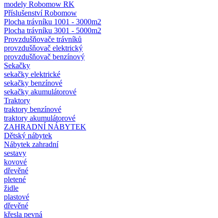
modely Robomow RK
Příslušenství Robomow
Plocha trávníku 1001 - 3000m2
Plocha trávníku 3001 - 5000m2
Provzdušňovače trávníků
provzdušňovač elektrický
provzdušňovač benzínový
Sekačky
sekačky elektrické
sekačky benzínové
sekačky akumulátorové
Traktory
traktory benzínové
traktory akumulátorové
ZAHRADNÍ NÁBYTEK
Dětský nábytek
Nábytek zahradní
sestavy
kovové
dřevěné
pletené
židle
plastové
dřevěné
křesla pevná