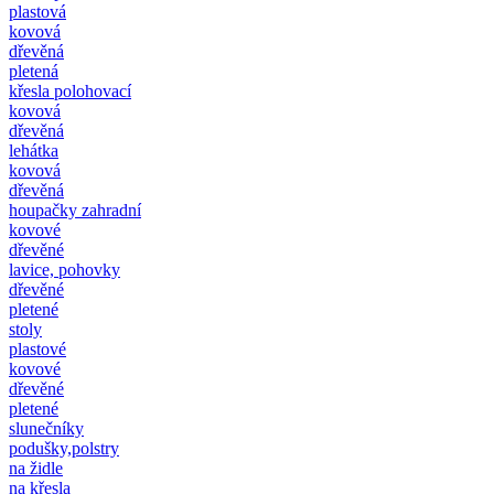
plastová
kovová
dřevěná
pletená
křesla polohovací
kovová
dřevěná
lehátka
kovová
dřevěná
houpačky zahradní
kovové
dřevěné
lavice, pohovky
dřevěné
pletené
stoly
plastové
kovové
dřevěné
pletené
slunečníky
podušky,polstry
na židle
na křesla