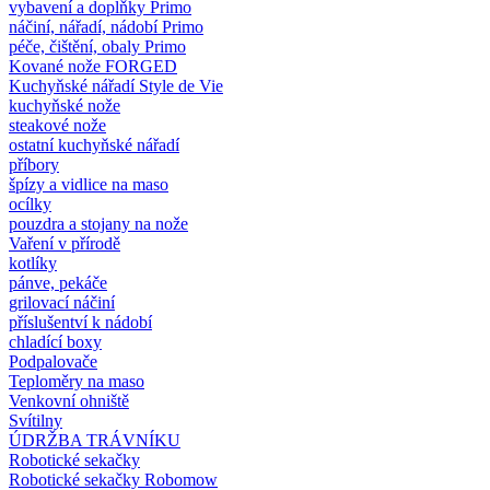
vybavení a doplňky Primo
náčiní, nářadí, nádobí Primo
péče, čištění, obaly Primo
Kované nože FORGED
Kuchyňské nářadí Style de Vie
kuchyňské nože
steakové nože
ostatní kuchyňské nářadí
příbory
špízy a vidlice na maso
ocílky
pouzdra a stojany na nože
Vaření v přírodě
kotlíky
pánve, pekáče
grilovací náčiní
příslušentví k nádobí
chladící boxy
Podpalovače
Teploměry na maso
Venkovní ohniště
Svítilny
ÚDRŽBA TRÁVNÍKU
Robotické sekačky
Robotické sekačky Robomow