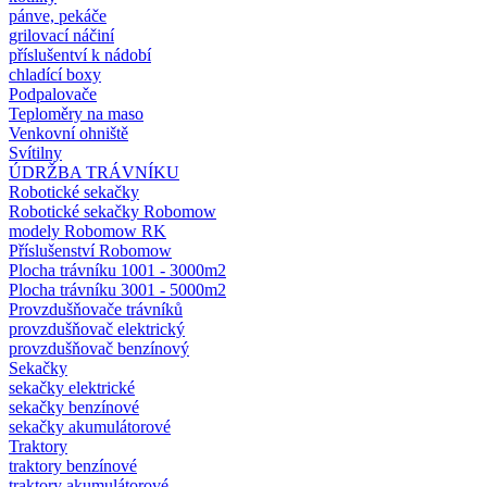
pánve, pekáče
grilovací náčiní
příslušentví k nádobí
chladící boxy
Podpalovače
Teploměry na maso
Venkovní ohniště
Svítilny
ÚDRŽBA TRÁVNÍKU
Robotické sekačky
Robotické sekačky Robomow
modely Robomow RK
Příslušenství Robomow
Plocha trávníku 1001 - 3000m2
Plocha trávníku 3001 - 5000m2
Provzdušňovače trávníků
provzdušňovač elektrický
provzdušňovač benzínový
Sekačky
sekačky elektrické
sekačky benzínové
sekačky akumulátorové
Traktory
traktory benzínové
traktory akumulátorové