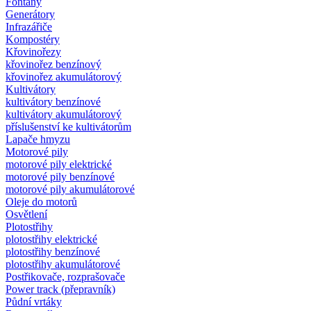
Fontány
Generátory
Infrazářiče
Kompostéry
Křovinořezy
křovinořez benzínový
křovinořez akumulátorový
Kultivátory
kultivátory benzínové
kultivátory akumulátorový
příslušenství ke kultivátorům
Lapače hmyzu
Motorové pily
motorové pily elektrické
motorové pily benzínové
motorové pily akumulátorové
Oleje do motorů
Osvětlení
Plotostřihy
plotostřihy elektrické
plotostřihy benzínové
plotostřihy akumulátorové
Postřikovače, rozprašovače
Power track (přepravník)
Půdní vrtáky