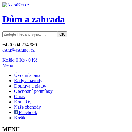
Dům a zahrada
+420 604 254 986
astra@astranet.cz
Košík:
0
Ks /
0 Kč
Menu
Úvodní strana
Rady a návody
Doprava a platby
Obchodní podmínky
O nás
Kontakty
Naše obchody
Facebook
Košík
MENU