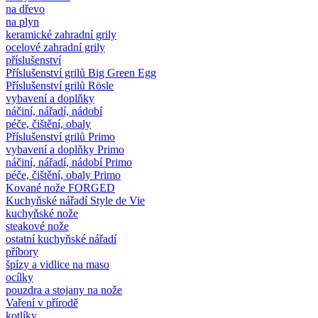
na dřevo
na plyn
keramické zahradní grily
ocelové zahradní grily
příslušenství
Příslušenství grilů Big Green Egg
Příslušenství grilů Rösle
vybavení a doplňky
náčiní, nářadí, nádobí
péče, čištění, obaly
Příslušenství grilů Primo
vybavení a doplňky Primo
náčiní, nářadí, nádobí Primo
péče, čištění, obaly Primo
Kované nože FORGED
Kuchyňské nářadí Style de Vie
kuchyňské nože
steakové nože
ostatní kuchyňské nářadí
příbory
špízy a vidlice na maso
ocílky
pouzdra a stojany na nože
Vaření v přírodě
kotlíky