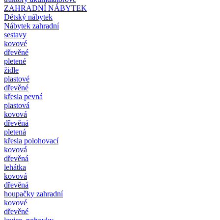
ZAHRADNÍ NÁBYTEK
Dětský nábytek
Nábytek zahradní
sestavy
kovové
dřevěné
pletené
židle
plastové
dřevěné
křesla pevná
plastová
kovová
dřevěná
pletená
křesla polohovací
kovová
dřevěná
lehátka
kovová
dřevěná
houpačky zahradní
kovové
dřevěné