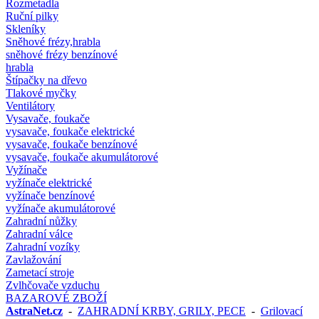
Rozmetadla
Ruční pilky
Skleníky
Sněhové frézy,hrabla
sněhové frézy benzínové
hrabla
Štípačky na dřevo
Tlakové myčky
Ventilátory
Vysavače, foukače
vysavače, foukače elektrické
vysavače, foukače benzínové
vysavače, foukače akumulátorové
Vyžínače
vyžínače elektrické
vyžínače benzínové
vyžínače akumulátorové
Zahradní nůžky
Zahradní válce
Zahradní vozíky
Zavlažování
Zametací stroje
Zvlhčovače vzduchu
BAZAROVÉ ZBOŽÍ
AstraNet.cz
-
ZAHRADNÍ KRBY, GRILY, PECE
-
Grilovací