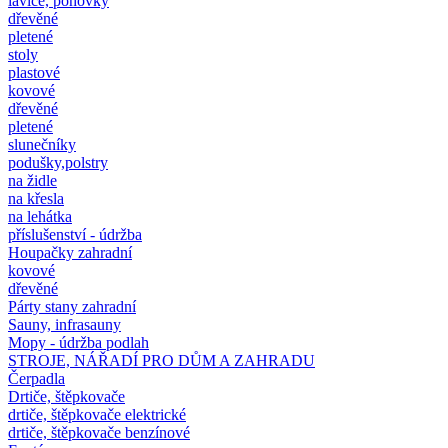
lavice, pohovky
dřevěné
pletené
stoly
plastové
kovové
dřevěné
pletené
slunečníky
podušky,polstry
na židle
na křesla
na lehátka
příslušenství - údržba
Houpačky zahradní
kovové
dřevěné
Párty stany zahradní
Sauny, infrasauny
Mopy - údržba podlah
STROJE, NÁŘADÍ PRO DŮM A ZAHRADU
Čerpadla
Drtiče, štěpkovače
drtiče, štěpkovače elektrické
drtiče, štěpkovače benzínové