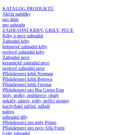
KATALOG PRODUKTŮ
Akční nabídky
pro dům
pro zahradu
ZAHRADNÍ KRBY, GRILY, PECE
Krby a pece zahradní
Zahradní krby
betonové zahradní krby
ocelové zahradní krby
Zahradní pece
keramické zahradní pece
ocelové zahradní pece
Příslušenství krbů Norman
Příslušenství krbů Betowa
Příslušenství krbů Firestar
Příslušenství pro Big Green Egg
stoly, stolky, podstavce, obaly
pekáče, pánve, rošty, pečící stojany
kuchyňské náčiní, nářadí
palivo
náhradní díly
Příslušenství pro grily Primo
Příslušenství pro pece Alfa Forni
Grily zahradní