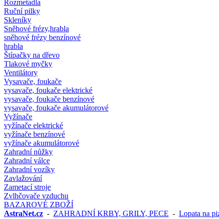
Rozmetadla
Ruční pilky
Skleníky
Sněhové frézy,hrabla
sněhové frézy benzínové
hrabla
Štípačky na dřevo
Tlakové myčky
Ventilátory
Vysavače, foukače
vysavače, foukače elektrické
vysavače, foukače benzínové
vysavače, foukače akumulátorové
Vyžínače
vyžínače elektrické
vyžínače benzínové
vyžínače akumulátorové
Zahradní nůžky
Zahradní válce
Zahradní vozíky
Zavlažování
Zametací stroje
Zvlhčovače vzduchu
BAZAROVÉ ZBOŽÍ
AstraNet.cz
-
ZAHRADNÍ KRBY, GRILY, PECE
-
Lopata na p