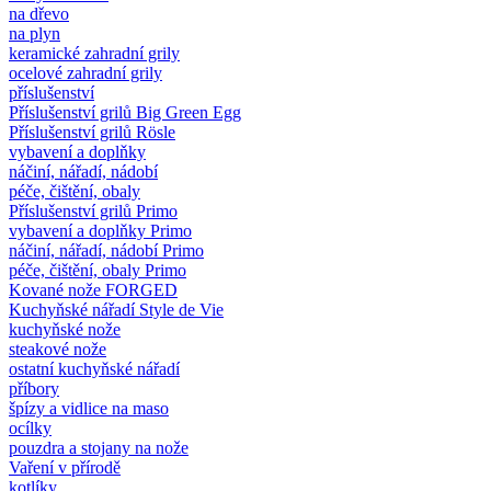
na dřevo
na plyn
keramické zahradní grily
ocelové zahradní grily
příslušenství
Příslušenství grilů Big Green Egg
Příslušenství grilů Rösle
vybavení a doplňky
náčiní, nářadí, nádobí
péče, čištění, obaly
Příslušenství grilů Primo
vybavení a doplňky Primo
náčiní, nářadí, nádobí Primo
péče, čištění, obaly Primo
Kované nože FORGED
Kuchyňské nářadí Style de Vie
kuchyňské nože
steakové nože
ostatní kuchyňské nářadí
příbory
špízy a vidlice na maso
ocílky
pouzdra a stojany na nože
Vaření v přírodě
kotlíky