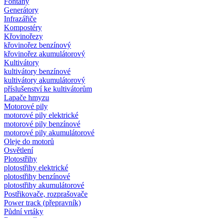
Fontány
Generátory
Infrazářiče
Kompostéry
Křovinořezy
křovinořez benzínový
křovinořez akumulátorový
Kultivátory
kultivátory benzínové
kultivátory akumulátorový
příslušenství ke kultivátorům
Lapače hmyzu
Motorové pily
motorové pily elektrické
motorové pily benzínové
motorové pily akumulátorové
Oleje do motorů
Osvětlení
Plotostřihy
plotostřihy elektrické
plotostřihy benzínové
plotostřihy akumulátorové
Postřikovače, rozprašovače
Power track (přepravník)
Půdní vrtáky