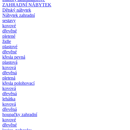
ZAHRADNÍ NÁBYTEK
Dětský nábytek
Nábytek zahradní
sestavy
kovové
dřevěné
pletené
židle
plastové
dřevěné
křesla pevná
plastová
kovová
dřevěná
pletená
křesla polohovací
kovová
dřevěná
lehátka
kovová
dřevěná
houpačky zahradní
kovové
dřevěné