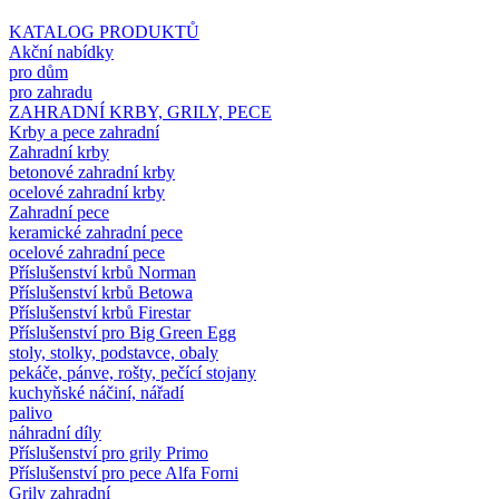
KATALOG PRODUKTŮ
Akční nabídky
pro dům
pro zahradu
ZAHRADNÍ KRBY, GRILY, PECE
Krby a pece zahradní
Zahradní krby
betonové zahradní krby
ocelové zahradní krby
Zahradní pece
keramické zahradní pece
ocelové zahradní pece
Příslušenství krbů Norman
Příslušenství krbů Betowa
Příslušenství krbů Firestar
Příslušenství pro Big Green Egg
stoly, stolky, podstavce, obaly
pekáče, pánve, rošty, pečící stojany
kuchyňské náčiní, nářadí
palivo
náhradní díly
Příslušenství pro grily Primo
Příslušenství pro pece Alfa Forni
Grily zahradní