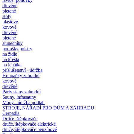
lavice, pohovky
dřevěné
pletené
stoly
plastové
kovové
dřevěné
pletené
slunečníky
podušky,polstry
na židle
na křesla
na lehátka
příslušenství - údržba
Houpačky zahradní
kovové
dřevěné
Párty stany zahradní
Sauny, infrasauny
Mopy - údržba podlah
STROJE, NÁŘADÍ PRO DŮM A ZAHRADU
Čerpadla
Drtiče, štěpkovače
drtiče, štěpkovače elektrické
drtiče, štěpkovače benzínové