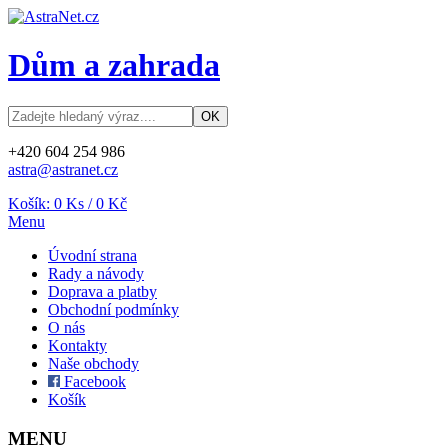
Dům a zahrada
+420 604 254 986
astra@astranet.cz
Košík:
0
Ks /
0 Kč
Menu
Úvodní strana
Rady a návody
Doprava a platby
Obchodní podmínky
O nás
Kontakty
Naše obchody
Facebook
Košík
MENU