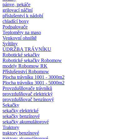
pánve, pekáče
grilovací náčiní
příslušentví k nádobí
chladící boxy
Podpalovače
Teploměry na maso
Venkovní ohniště
Svítilny
ÚDRŽBA TRÁVNÍKU
Robotické sekačky
Robotické sekačky Robomow
modely Robomow RK
Příslušenství Robomow
Plocha trávníku 1001 - 3000m2
Plocha trávníku 3001 - 5000m2
Provzdušňovače trávníků
provzdušňovač elektrický
provzdušňovač benzínový
Sekačky
sekačky elektrické
sekačky benzínové
sekačky akumulátorové
Traktory
traktory benzínové
traktory akumulátorové