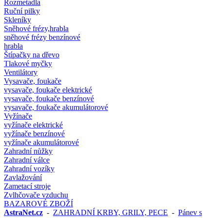
Rozmetadla
Ruční pilky
Skleníky
Sněhové frézy,hrabla
sněhové frézy benzínové
hrabla
Štípačky na dřevo
Tlakové myčky
Ventilátory
Vysavače, foukače
vysavače, foukače elektrické
vysavače, foukače benzínové
vysavače, foukače akumulátorové
Vyžínače
vyžínače elektrické
vyžínače benzínové
vyžínače akumulátorové
Zahradní nůžky
Zahradní válce
Zahradní vozíky
Zavlažování
Zametací stroje
Zvlhčovače vzduchu
BAZAROVÉ ZBOŽÍ
AstraNet.cz
-
ZAHRADNÍ KRBY, GRILY, PECE
-
Pánev s