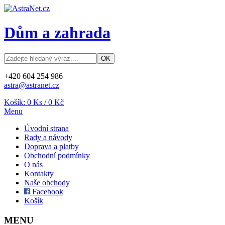
Dům a zahrada
+420 604 254 986
astra@astranet.cz
Košík:
0
Ks /
0 Kč
Menu
Úvodní strana
Rady a návody
Doprava a platby
Obchodní podmínky
O nás
Kontakty
Naše obchody
Facebook
Košík
MENU