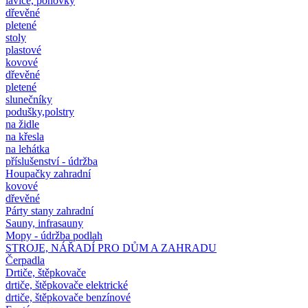
lavice, pohovky
dřevěné
pletené
stoly
plastové
kovové
dřevěné
pletené
slunečníky
podušky,polstry
na židle
na křesla
na lehátka
příslušenství - údržba
Houpačky zahradní
kovové
dřevěné
Párty stany zahradní
Sauny, infrasauny
Mopy - údržba podlah
STROJE, NÁŘADÍ PRO DŮM A ZAHRADU
Čerpadla
Drtiče, štěpkovače
drtiče, štěpkovače elektrické
drtiče, štěpkovače benzínové