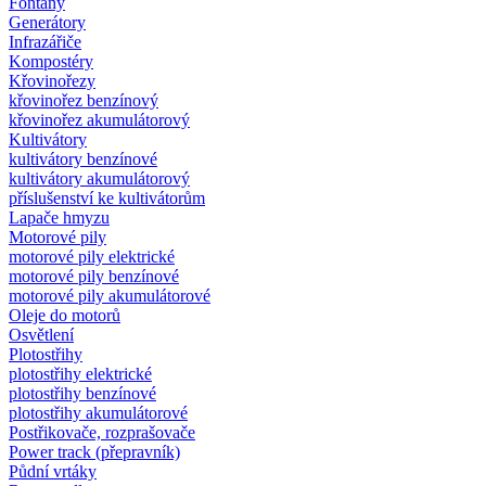
Fontány
Generátory
Infrazářiče
Kompostéry
Křovinořezy
křovinořez benzínový
křovinořez akumulátorový
Kultivátory
kultivátory benzínové
kultivátory akumulátorový
příslušenství ke kultivátorům
Lapače hmyzu
Motorové pily
motorové pily elektrické
motorové pily benzínové
motorové pily akumulátorové
Oleje do motorů
Osvětlení
Plotostřihy
plotostřihy elektrické
plotostřihy benzínové
plotostřihy akumulátorové
Postřikovače, rozprašovače
Power track (přepravník)
Půdní vrtáky