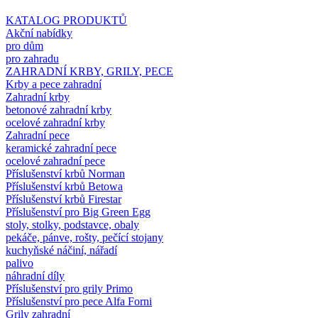
KATALOG PRODUKTŮ
Akční nabídky
pro dům
pro zahradu
ZAHRADNÍ KRBY, GRILY, PECE
Krby a pece zahradní
Zahradní krby
betonové zahradní krby
ocelové zahradní krby
Zahradní pece
keramické zahradní pece
ocelové zahradní pece
Příslušenství krbů Norman
Příslušenství krbů Betowa
Příslušenství krbů Firestar
Příslušenství pro Big Green Egg
stoly, stolky, podstavce, obaly
pekáče, pánve, rošty, pečící stojany
kuchyňské náčiní, nářadí
palivo
náhradní díly
Příslušenství pro grily Primo
Příslušenství pro pece Alfa Forni
Grily zahradní