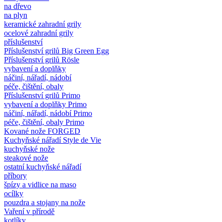
na dřevo
na plyn
keramické zahradní grily
ocelové zahradní grily
příslušenství
Příslušenství grilů Big Green Egg
Příslušenství grilů Rösle
vybavení a doplňky
náčiní, nářadí, nádobí
péče, čištění, obaly
Příslušenství grilů Primo
vybavení a doplňky Primo
náčiní, nářadí, nádobí Primo
péče, čištění, obaly Primo
Kované nože FORGED
Kuchyňské nářadí Style de Vie
kuchyňské nože
steakové nože
ostatní kuchyňské nářadí
příbory
špízy a vidlice na maso
ocílky
pouzdra a stojany na nože
Vaření v přírodě
kotlíky