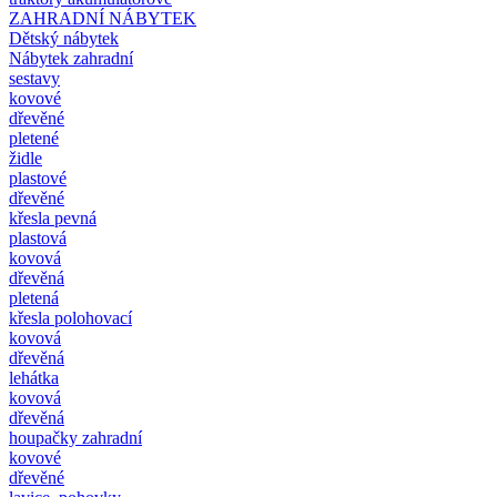
ZAHRADNÍ NÁBYTEK
Dětský nábytek
Nábytek zahradní
sestavy
kovové
dřevěné
pletené
židle
plastové
dřevěné
křesla pevná
plastová
kovová
dřevěná
pletená
křesla polohovací
kovová
dřevěná
lehátka
kovová
dřevěná
houpačky zahradní
kovové
dřevěné