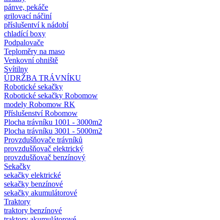
pánve, pekáče
grilovací náčiní
příslušentví k nádobí
chladící boxy
Podpalovače
Teploměry na maso
Venkovní ohniště
Svítilny
ÚDRŽBA TRÁVNÍKU
Robotické sekačky
Robotické sekačky Robomow
modely Robomow RK
Příslušenství Robomow
Plocha trávníku 1001 - 3000m2
Plocha trávníku 3001 - 5000m2
Provzdušňovače trávníků
provzdušňovač elektrický
provzdušňovač benzínový
Sekačky
sekačky elektrické
sekačky benzínové
sekačky akumulátorové
Traktory
traktory benzínové
traktory akumulátorové