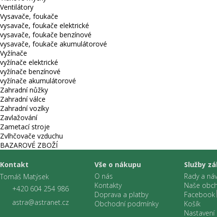
Ventilátory
Vysavače, foukače
vysavače, foukače elektrické
vysavače, foukače benzínové
vysavače, foukače akumulátorové
Vyžínače
vyžínače elektrické
vyžínače benzínové
vyžínače akumulátorové
Zahradní nůžky
Zahradní válce
Zahradní vozíky
Zavlažování
Zametací stroje
Zvlhčovače vzduchu
BAZAROVÉ ZBOŽÍ
Kontakt
Vše o nákupu
Služby z
O nás
Rady a ná
Tomáš Matýsek
Kontakty
Naše obc
+420 604 254 986
Doprava a platby
Facebook
astra@astranet.cz
Obchodní podmínky
Košík
Nastavení