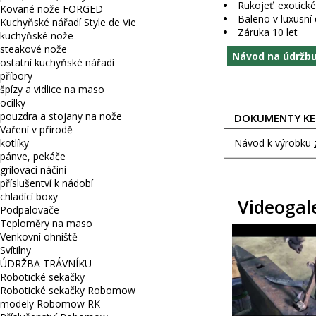
Rukojeť: exotick
Kované nože FORGED
Baleno v luxusní
Kuchyňské nářadí Style de Vie
Záruka 10 let
kuchyňské nože
steakové nože
Návod na údržbu
ostatní kuchyňské nářadí
příbory
špízy a vidlice na maso
ocílky
pouzdra a stojany na nože
DOKUMENTY KE 
Vaření v přírodě
kotlíky
Návod k výrobku
pánve, pekáče
grilovací náčiní
příslušentví k nádobí
chladící boxy
Videogal
Podpalovače
Teploměry na maso
Venkovní ohniště
Svítilny
ÚDRŽBA TRÁVNÍKU
Robotické sekačky
Robotické sekačky Robomow
modely Robomow RK