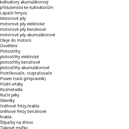
kultivátory akumulátorový
příslušenství ke kultivátorům
Lapače hmyzu
Motorové pily
motorové pily elektrické
motorové pily benzínové
motorové pily akumulátorové
Oleje do motorů
Osvětlení
Plotostřihy
plotostřihy elektrické
plotostřihy benzínové
plotostřihy akumulátorové
Postřikovače, rozprašovače
Power track (přepravník)
Půdní vrtáky
Rozmetadla
Ruční pilky
Skleníky
Sněhové frézy,hrabla
sněhové frézy benzínové
hrabla
Štípačky na dřevo
Tlakové myčky