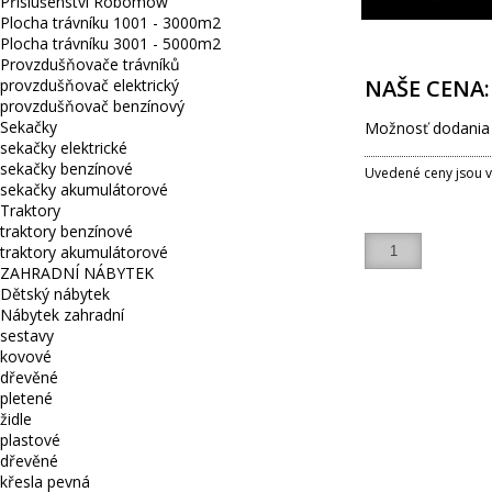
Příslušenství Robomow
Plocha trávníku 1001 - 3000m2
Plocha trávníku 3001 - 5000m2
Provzdušňovače trávníků
NAŠE CENA
provzdušňovač elektrický
provzdušňovač benzínový
Sekačky
Možnosť dodania
sekačky elektrické
sekačky benzínové
Uvedené ceny jsou 
sekačky akumulátorové
Traktory
traktory benzínové
ks
traktory akumulátorové
ZAHRADNÍ NÁBYTEK
Dětský nábytek
Nábytek zahradní
sestavy
kovové
dřevěné
pletené
židle
plastové
dřevěné
křesla pevná