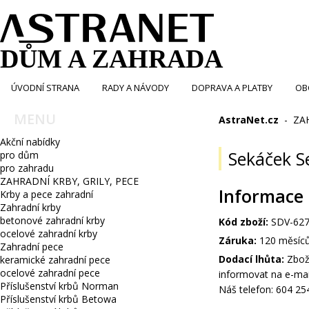
DŮM A ZAHRADA
ÚVODNÍ STRANA
RADY A NÁVODY
DOPRAVA A PLATBY
OB
MENU
AstraNet.cz
-
ZA
Akční nabídky
Sekáček S
pro dům
pro zahradu
ZAHRADNÍ KRBY, GRILY, PECE
Informace
Krby a pece zahradní
Zahradní krby
betonové zahradní krby
Kód zboží:
SDV-627
ocelové zahradní krby
Záruka:
120 měsíc
Zahradní pece
Dodací lhůta:
Zboží
keramické zahradní pece
ocelové zahradní pece
informovat na e-mai
Příslušenství krbů Norman
Náš telefon: 604 25
Příslušenství krbů Betowa