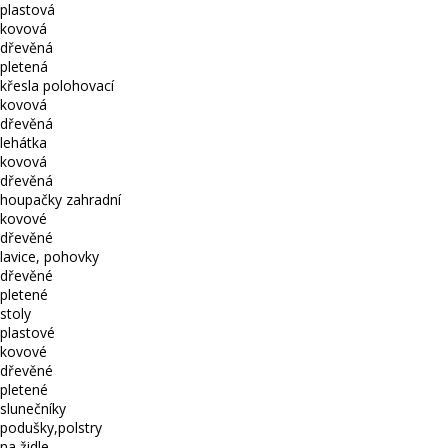
plastová
kovová
dřevěná
pletená
křesla polohovací
kovová
dřevěná
lehátka
kovová
dřevěná
houpačky zahradní
kovové
dřevěné
lavice, pohovky
dřevěné
pletené
stoly
plastové
kovové
dřevěné
pletené
slunečníky
podušky,polstry
na židle