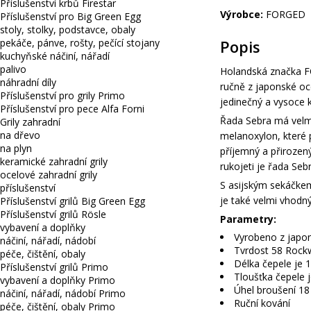
Příslušenství krbů Firestar
Výrobce:
FORGED
Příslušenství pro Big Green Egg
stoly, stolky, podstavce, obaly
pekáče, pánve, rošty, pečící stojany
Popis
kuchyňské náčiní, nářadí
palivo
Holandská značka F
náhradní díly
ručně z japonské oce
Příslušenství pro grily Primo
jedinečný a vysoce k
Příslušenství pro pece Alfa Forni
Řada Sebra má velmi
Grily zahradní
na dřevo
melanoxylon, které 
na plyn
příjemný a přirozen
keramické zahradní grily
rukojeti je řada Seb
ocelové zahradní grily
S asijským sekáčke
příslušenství
je také velmi vhodný 
Příslušenství grilů Big Green Egg
Příslušenství grilů Rösle
Parametry:
vybavení a doplňky
Vyrobeno z japon
náčiní, nářadí, nádobí
Tvrdost 58 Rockw
péče, čištění, obaly
Délka čepele je 
Příslušenství grilů Primo
Tloušťka čepele
vybavení a doplňky Primo
Úhel broušení 18
náčiní, nářadí, nádobí Primo
Ruční kování
péče, čištění, obaly Primo