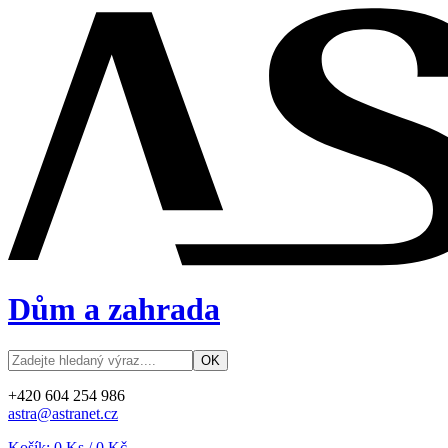
Dům a zahrada
+420 604 254 986
astra@astranet.cz
Košík:
0
Ks /
0 Kč