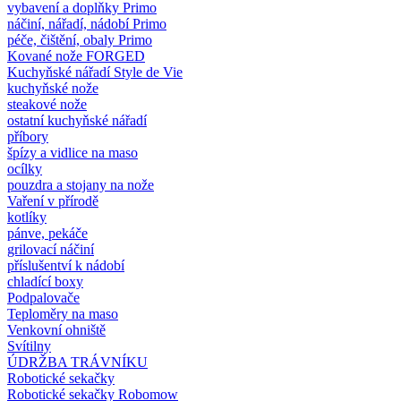
vybavení a doplňky Primo
náčiní, nářadí, nádobí Primo
péče, čištění, obaly Primo
Kované nože FORGED
Kuchyňské nářadí Style de Vie
kuchyňské nože
steakové nože
ostatní kuchyňské nářadí
příbory
špízy a vidlice na maso
ocílky
pouzdra a stojany na nože
Vaření v přírodě
kotlíky
pánve, pekáče
grilovací náčiní
příslušentví k nádobí
chladící boxy
Podpalovače
Teploměry na maso
Venkovní ohniště
Svítilny
ÚDRŽBA TRÁVNÍKU
Robotické sekačky
Robotické sekačky Robomow