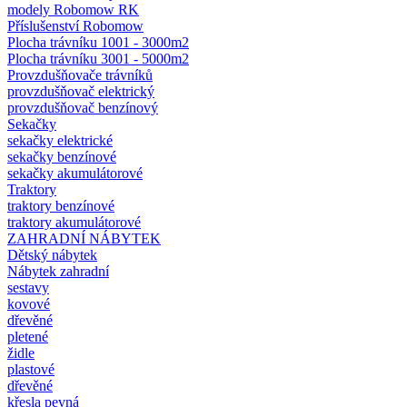
modely Robomow RK
Příslušenství Robomow
Plocha trávníku 1001 - 3000m2
Plocha trávníku 3001 - 5000m2
Provzdušňovače trávníků
provzdušňovač elektrický
provzdušňovač benzínový
Sekačky
sekačky elektrické
sekačky benzínové
sekačky akumulátorové
Traktory
traktory benzínové
traktory akumulátorové
ZAHRADNÍ NÁBYTEK
Dětský nábytek
Nábytek zahradní
sestavy
kovové
dřevěné
pletené
židle
plastové
dřevěné
křesla pevná