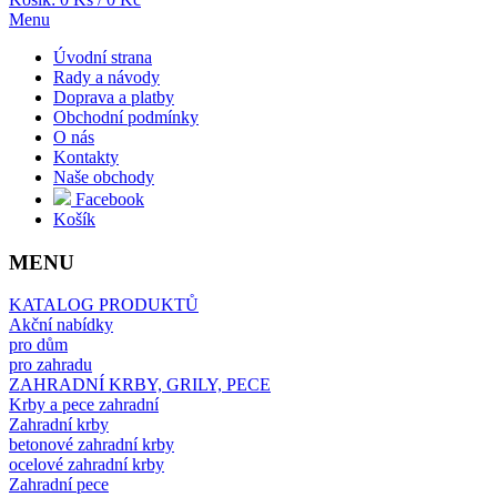
Menu
Úvodní strana
Rady a návody
Doprava a platby
Obchodní podmínky
O nás
Kontakty
Naše obchody
Facebook
Košík
MENU
KATALOG PRODUKTŮ
Akční nabídky
pro dům
pro zahradu
ZAHRADNÍ KRBY, GRILY, PECE
Krby a pece zahradní
Zahradní krby
betonové zahradní krby
ocelové zahradní krby
Zahradní pece