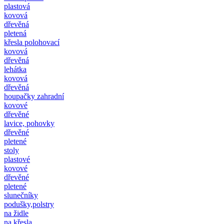
plastová
kovová
dřevěná
pletená
křesla polohovací
kovová
dřevěná
lehátka
kovová
dřevěná
houpačky zahradní
kovové
dřevěné
lavice, pohovky
dřevěné
pletené
stoly
plastové
kovové
dřevěné
pletené
slunečníky
podušky,polstry
na židle
na křesla