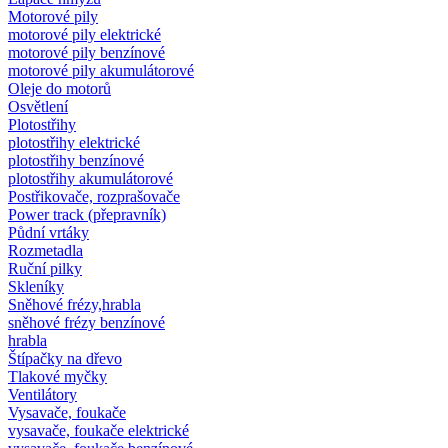
Motorové pily
motorové pily elektrické
motorové pily benzínové
motorové pily akumulátorové
Oleje do motorů
Osvětlení
Plotostřihy
plotostřihy elektrické
plotostřihy benzínové
plotostřihy akumulátorové
Postřikovače, rozprašovače
Power track (přepravník)
Půdní vrtáky
Rozmetadla
Ruční pilky
Skleníky
Sněhové frézy,hrabla
sněhové frézy benzínové
hrabla
Štípačky na dřevo
Tlakové myčky
Ventilátory
Vysavače, foukače
vysavače, foukače elektrické