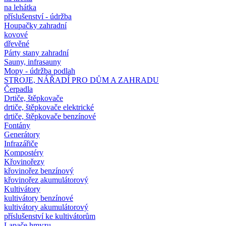
na lehátka
příslušenství - údržba
Houpačky zahradní
kovové
dřevěné
Párty stany zahradní
Sauny, infrasauny
Mopy - údržba podlah
STROJE, NÁŘADÍ PRO DŮM A ZAHRADU
Čerpadla
Drtiče, štěpkovače
drtiče, štěpkovače elektrické
drtiče, štěpkovače benzínové
Fontány
Generátory
Infrazářiče
Kompostéry
Křovinořezy
křovinořez benzínový
křovinořez akumulátorový
Kultivátory
kultivátory benzínové
kultivátory akumulátorový
příslušenství ke kultivátorům
Lapače hmyzu