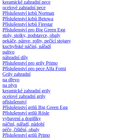
keramické zahradní pece
ocelové zahradní pece
Příslušenství krbů Norman
Příslušenství krbů Betowa
Příslušenství krbů Firestar
Příslušenství pro Big Green Egg
stoly, stolky, podstavce, obaly
pekáče, pánve, rošty, pečící stojany
kuchyňské náčiní, nářadí
palivo
náhradní díly
Příslušenství pro grily Primo
Příslušenství pro pece Alfa Forni
Grily zahradní
na dřevo
na plyn
keramické zahradní grily
ocelové zahradní grily
příslušenství
Příslušenství grilů Big Green Egg
Příslušenství grilů Rösle
vybavení a doplňky
náčiní, nářadí, nádobí
péče, čištění, obaly
Příslušenství grilů Primo