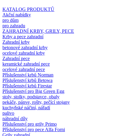
KATALOG PRODUKTŮ
Akční nabídky
pro dům
pro zahradu
ZAHRADNÍ KRBY, GRILY, PECE
Krby a pece zahradní
Zahradní krby
betonové zahradní krby
ocelové zahradní krby
Zahradní pece
keramické zahradní pece
ocelové zahradní pece
Příslušenství krbů Norman
Příslušenství krbů Betowa
Příslušenství krbů Firestar
Příslušenství pro Big Green Egg
stoly, stolky, podstavce, obaly
pekáče, pánve, rošty, pečící stojany
kuchyňské náčiní, nářadí
palivo
náhradní díly
Příslušenství pro grily Primo
Příslušenství pro pece Alfa Forni
Grily zahradní