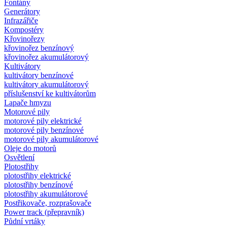
Fontány
Generátory
Infrazářiče
Kompostéry
Křovinořezy
křovinořez benzínový
křovinořez akumulátorový
Kultivátory
kultivátory benzínové
kultivátory akumulátorový
příslušenství ke kultivátorům
Lapače hmyzu
Motorové pily
motorové pily elektrické
motorové pily benzínové
motorové pily akumulátorové
Oleje do motorů
Osvětlení
Plotostřihy
plotostřihy elektrické
plotostřihy benzínové
plotostřihy akumulátorové
Postřikovače, rozprašovače
Power track (přepravník)
Půdní vrtáky