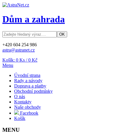
Dům a zahrada
+420 604 254 986
astra@astranet.cz
Košík:
0
Ks /
0 Kč
Menu
Úvodní strana
Rady a návody
Doprava a platby
Obchodní podmínky
O nás
Kontakty
Naše obchody
Facebook
Košík
MENU