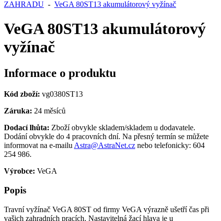
ZAHRADU
-
VeGA 80ST13 akumulátorový vyžínač
VeGA 80ST13 akumulátorový
vyžínač
Informace o produktu
Kód zboží:
vg0380ST13
Záruka:
24 měsíců
Dodací lhůta:
Zboží obvykle skladem/skladem u dodavatele.
Dodání obvykle do 4 pracovních dní. Na přesný termín se můžete
informovat na e-mailu
Astra@AstraNet.cz
nebo telefonicky: 604
254 986.
Výrobce:
VeGA
Popis
Travní vyžínač VeGA 80ST od firmy VeGA výrazně ušetří čas při
vašich zahradních pracích. Nastavitelná žací hlava je u