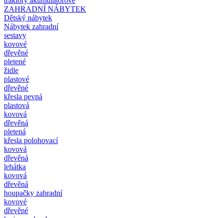
traktory akumulátorové
ZAHRADNÍ NÁBYTEK
Dětský nábytek
Nábytek zahradní
sestavy
kovové
dřevěné
pletené
židle
plastové
dřevěné
křesla pevná
plastová
kovová
dřevěná
pletená
křesla polohovací
kovová
dřevěná
lehátka
kovová
dřevěná
houpačky zahradní
kovové
dřevěné