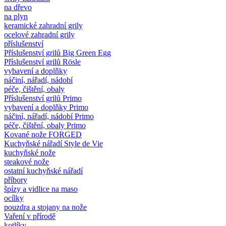
na dřevo
na plyn
keramické zahradní grily
ocelové zahradní grily
příslušenství
Příslušenství grilů Big Green Egg
Příslušenství grilů Rösle
vybavení a doplňky
náčiní, nářadí, nádobí
péče, čištění, obaly
Příslušenství grilů Primo
vybavení a doplňky Primo
náčiní, nářadí, nádobí Primo
péče, čištění, obaly Primo
Kované nože FORGED
Kuchyňské nářadí Style de Vie
kuchyňské nože
steakové nože
ostatní kuchyňské nářadí
příbory
špízy a vidlice na maso
ocílky
pouzdra a stojany na nože
Vaření v přírodě
kotlíky