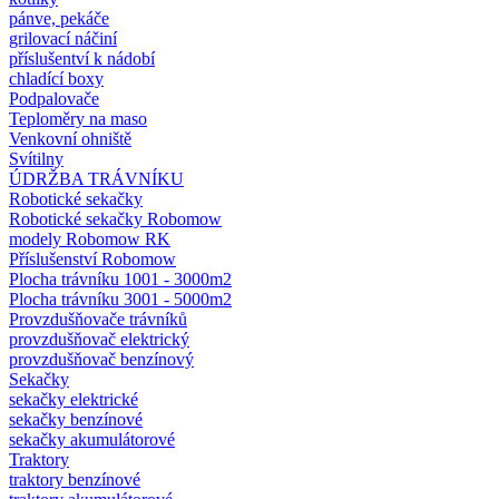
pánve, pekáče
grilovací náčiní
příslušentví k nádobí
chladící boxy
Podpalovače
Teploměry na maso
Venkovní ohniště
Svítilny
ÚDRŽBA TRÁVNÍKU
Robotické sekačky
Robotické sekačky Robomow
modely Robomow RK
Příslušenství Robomow
Plocha trávníku 1001 - 3000m2
Plocha trávníku 3001 - 5000m2
Provzdušňovače trávníků
provzdušňovač elektrický
provzdušňovač benzínový
Sekačky
sekačky elektrické
sekačky benzínové
sekačky akumulátorové
Traktory
traktory benzínové