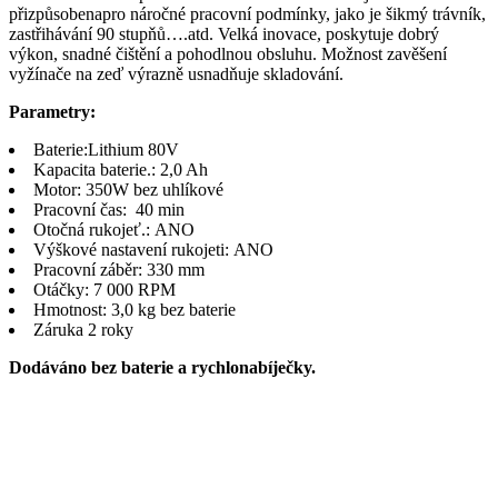
přizpůsobenapro náročné pracovní podmínky, jako je šikmý trávník,
zastřihávání 90 stupňů….atd. Velká inovace, poskytuje dobrý
výkon, snadné čištění a pohodlnou obsluhu. Možnost zavěšení
vyžínače na zeď výrazně usnadňuje skladování.
Parametry:
Baterie:Lithium 80V
Kapacita baterie.: 2,0 Ah
Motor: 350W bez uhlíkové
Pracovní čas: 40 min
Otočná rukojeť.: ANO
Výškové nastavení rukojeti: ANO
Pracovní záběr: 330 mm
Otáčky: 7 000 RPM
Hmotnost: 3,0 kg bez baterie
Záruka 2 roky
Dodáváno bez baterie a rychlonabíječky.