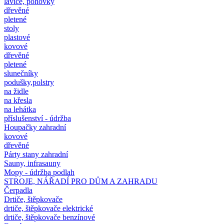
lavice, pohovky
dřevěné
pletené
stoly
plastové
kovové
dřevěné
pletené
slunečníky
podušky,polstry
na židle
na křesla
na lehátka
příslušenství - údržba
Houpačky zahradní
kovové
dřevěné
Párty stany zahradní
Sauny, infrasauny
Mopy - údržba podlah
STROJE, NÁŘADÍ PRO DŮM A ZAHRADU
Čerpadla
Drtiče, štěpkovače
drtiče, štěpkovače elektrické
drtiče, štěpkovače benzínové