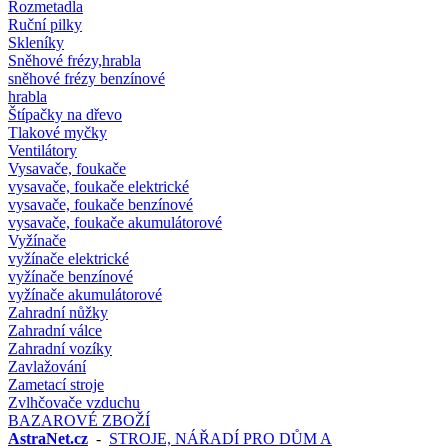
Rozmetadla
Ruční pilky
Skleníky
Sněhové frézy,hrabla
sněhové frézy benzínové
hrabla
Štípačky na dřevo
Tlakové myčky
Ventilátory
Vysavače, foukače
vysavače, foukače elektrické
vysavače, foukače benzínové
vysavače, foukače akumulátorové
Vyžínače
vyžínače elektrické
vyžínače benzínové
vyžínače akumulátorové
Zahradní nůžky
Zahradní válce
Zahradní vozíky
Zavlažování
Zametací stroje
Zvlhčovače vzduchu
BAZAROVÉ ZBOŽÍ
AstraNet.cz
-
STROJE, NÁŘADÍ PRO DŮM A