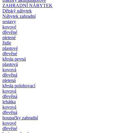
traktory akumulátorové
ZAHRADNÍ NÁBYTEK
Dětský nábytek
Nábytek zahradní
sestavy
kovové
dřevěné
pletené
židle
plastové
dřevěné
křesla pevná
plastová
kovová
dřevěná
pletená
křesla polohovací
kovová
dřevěná
lehátka
kovová
dřevěná
houpačky zahradní
kovové
dřevěné