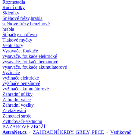
Rozmetadla
Ruční pilky
Skleníky
Sněhové frézy,hrabla
sněhové frézy benzínové
hrabla
Štípačky na dřevo
Tlakové myčky
Ventilátory
Vysavače, foukače
vysavače, foukače elektrické
vysavače, foukače benzínové
vysavače, foukače akumulátorové
Vyžínače
vyžínače elektrické
vyžínače benzínové
vyžínače akumulátorové
Zahradní nůžky
Zahradní válce
Zahradní vozíky
Zavlažování
Zametací stroje
Zvlhčovače vzduchu
BAZAROVÉ ZBOŽÍ
AstraNet.cz
-
ZAHRADNÍ KRBY, GRILY, PECE
-
Vstřikovač