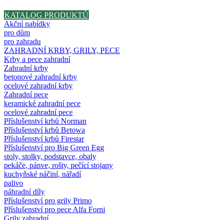
KATALOG PRODUKTŮ
Akční nabídky
pro dům
pro zahradu
ZAHRADNÍ KRBY, GRILY, PECE
Krby a pece zahradní
Zahradní krby
betonové zahradní krby
ocelové zahradní krby
Zahradní pece
keramické zahradní pece
ocelové zahradní pece
Příslušenství krbů Norman
Příslušenství krbů Betowa
Příslušenství krbů Firestar
Příslušenství pro Big Green Egg
stoly, stolky, podstavce, obaly
pekáče, pánve, rošty, pečící stojany
kuchyňské náčiní, nářadí
palivo
náhradní díly
Příslušenství pro grily Primo
Příslušenství pro pece Alfa Forni
Grily zahradní