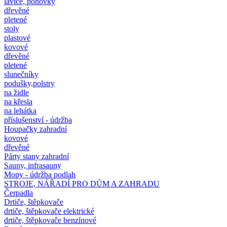
lavice, pohovky
dřevěné
pletené
stoly
plastové
kovové
dřevěné
pletené
slunečníky
podušky,polstry
na židle
na křesla
na lehátka
příslušenství - údržba
Houpačky zahradní
kovové
dřevěné
Párty stany zahradní
Sauny, infrasauny
Mopy - údržba podlah
STROJE, NÁŘADÍ PRO DŮM A ZAHRADU
Čerpadla
Drtiče, štěpkovače
drtiče, štěpkovače elektrické
drtiče, štěpkovače benzínové