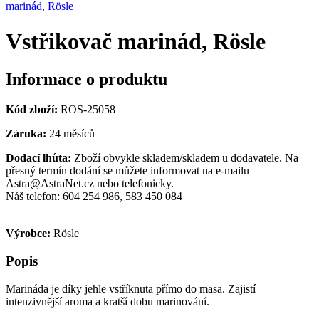
marinád, Rösle
Vstřikovač marinád, Rösle
Informace o produktu
Kód zboží:
ROS-25058
Záruka:
24 měsíců
Dodací lhůta:
Zboží obvykle skladem/skladem u dodavatele. Na
přesný termín dodání se můžete informovat na e-mailu
Astra@AstraNet.cz nebo telefonicky.
Náš telefon: 604 254 986, 583 450 084
Výrobce:
Rösle
Popis
Marináda je díky jehle vstříknuta přímo do masa. Zajistí
intenzivnější aroma a kratší dobu marinování.