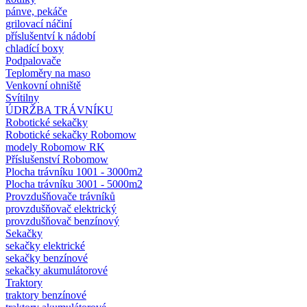
pánve, pekáče
grilovací náčiní
příslušentví k nádobí
chladící boxy
Podpalovače
Teploměry na maso
Venkovní ohniště
Svítilny
ÚDRŽBA TRÁVNÍKU
Robotické sekačky
Robotické sekačky Robomow
modely Robomow RK
Příslušenství Robomow
Plocha trávníku 1001 - 3000m2
Plocha trávníku 3001 - 5000m2
Provzdušňovače trávníků
provzdušňovač elektrický
provzdušňovač benzínový
Sekačky
sekačky elektrické
sekačky benzínové
sekačky akumulátorové
Traktory
traktory benzínové