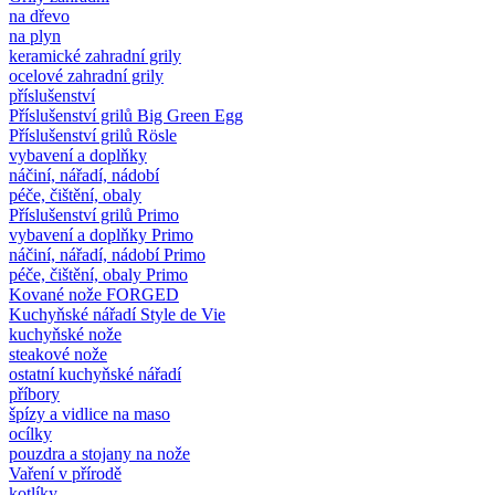
na dřevo
na plyn
keramické zahradní grily
ocelové zahradní grily
příslušenství
Příslušenství grilů Big Green Egg
Příslušenství grilů Rösle
vybavení a doplňky
náčiní, nářadí, nádobí
péče, čištění, obaly
Příslušenství grilů Primo
vybavení a doplňky Primo
náčiní, nářadí, nádobí Primo
péče, čištění, obaly Primo
Kované nože FORGED
Kuchyňské nářadí Style de Vie
kuchyňské nože
steakové nože
ostatní kuchyňské nářadí
příbory
špízy a vidlice na maso
ocílky
pouzdra a stojany na nože
Vaření v přírodě
kotlíky