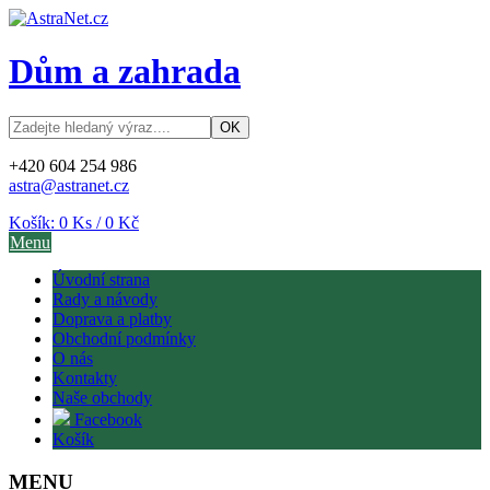
Dům a zahrada
+420 604 254 986
astra@astranet.cz
Košík:
0
Ks /
0 Kč
Menu
Úvodní strana
Rady a návody
Doprava a platby
Obchodní podmínky
O nás
Kontakty
Naše obchody
Facebook
Košík
MENU