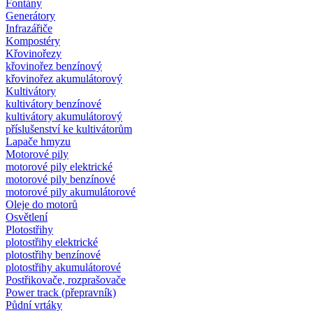
Fontány
Generátory
Infrazářiče
Kompostéry
Křovinořezy
křovinořez benzínový
křovinořez akumulátorový
Kultivátory
kultivátory benzínové
kultivátory akumulátorový
příslušenství ke kultivátorům
Lapače hmyzu
Motorové pily
motorové pily elektrické
motorové pily benzínové
motorové pily akumulátorové
Oleje do motorů
Osvětlení
Plotostřihy
plotostřihy elektrické
plotostřihy benzínové
plotostřihy akumulátorové
Postřikovače, rozprašovače
Power track (přepravník)
Půdní vrtáky